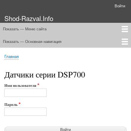
Перейти
Войти
Меню
к
учётной
Shod-Razval.Info
основному
записи
содержанию
пользователя
Показать — Меню сайта
Меню
сайта
Показать — Основная навигация
Портал
Терминал
Полезно
Углы колёс
FAQ ( вопрос/ответ )
Статьи
Блоги
Оборудование
Wheels-alignment.info
Файлы
Видео
Новости
Галерея
Пользователи
О нас
Контакты
Основная
навигация
Главная
Главная
Строка
навигации
Датчики серии DSP700
Имя пользователя
Пароль