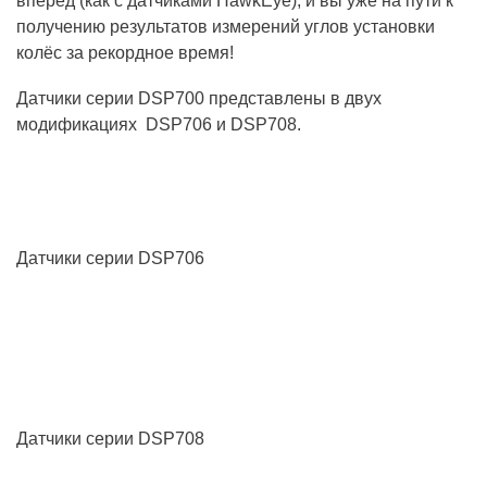
вперёд (как с датчиками HawkEye), и вы уже на пути к
получению результатов измерений углов установки
колёс за рекордное время!
Датчики серии DSP700 представлены в двух
модификациях
DSP706 и
DSP708.
Датчики серии DSP706
Датчики серии DSP708